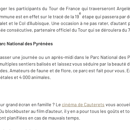
ager les participants du Tour de France qui traverseront Argel
e
mune est en effet sur le tracé de la 19
étape qui passera par 
malet et le Col d’Aubisque. Une occasion à ne pas rater, d’autan
ée consécutive, partenaire officiel du Tour qui se déroulera du 7 
arc National des Pyrénées
asser une journée ou un après-midi dans le Parc National des Py
ltiples sentiers balisés et laissez vous séduire par la beauté 
ades. Amateurs de faune et de flore, ce parc est fait pour vous.
étales et 4 000 animales.
sur grand écran en famille ? Le
cinéma de Cauterets
vous accueil
 blockbuster au film d’auteur, il y en a pour tous les goûts et t
nt planifiées en cas de mauvais temps.