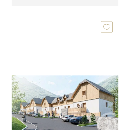
CAUTERETS 65
2
12,50 m
Ref : 4306
Parking à vendre
9 500 €