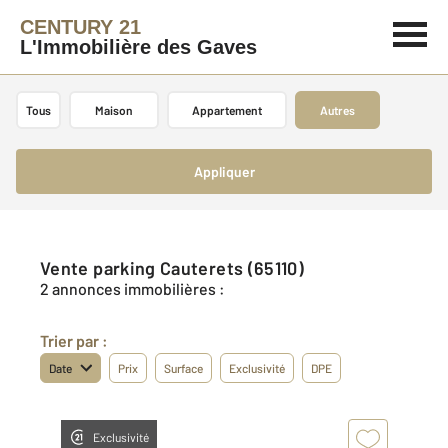
CENTURY 21
L'Immobilière des Gaves
Tous
Maison
Appartement
Autres
Appliquer
Vente parking Cauterets (65110)
2 annonces immobilières :
Trier par :
Date
Prix
Surface
Exclusivité
DPE
Exclusivité