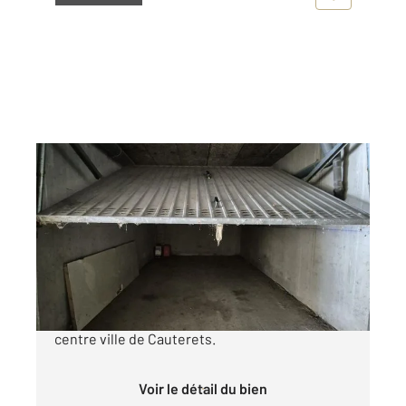
CAUTERETS 65
2
14,26 m
Ref : 4382
Parking à vendre
15 000 €
A vendre garage fermé de 14 m² à 400 m du
centre ville de Cauterets.
Voir le détail du bien