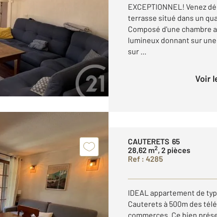
EXCEPTIONNEL! Venez déc
terrasse situé dans un qu
Composé d'une chambre av
lumineux donnant sur une t
sur ...
Voir 
CAUTERETS 65
2
28,62 m
, 2 pièces
Ref : 4285
IDEAL appartement de type
Cauterets à 500m des télé
commerces. Ce bien prése