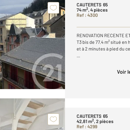
CAUTERETS 65
2
74 m
, 4 pièces
Ref : 4300
RENOVATION RECENTE ET D
T3 bis de 77.4 m² situé en
et à 2 minutes à pied du cen
...
Voir 
CAUTERETS 65
2
42,81 m
, 2 pièces
Ref : 4299