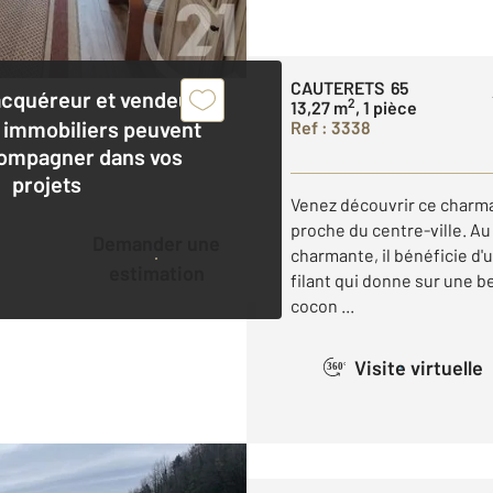
CAUTERETS 65
acquéreur et vendeur,
2
13,27 m
, 1 pièce
 immobiliers peuvent
Ref : 3338
ompagner dans vos
projets
Venez découvrir ce charma
proche du centre-ville. A
Demander une
charmante, il bénéficie d'u
estimation
filant qui donne sur une b
cocon ...
Visite virtuelle
360°