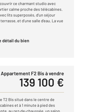
ouvrir ce charmant studio avec
artier calme proche des télécabines.
ec lits superposés, d'un séjour
errasse, et d'une salle d'eau. La vue
le détail du bien
Appartement F2 Bis à vendre
139 100 €
 T2 Bis situé dans le centre de
cabines et à 1 minute à pied des
nte, au rez-de-chaussée, un salon,