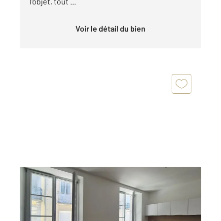
l'objet, tout ...
Voir le détail du bien
CAUTERETS 65
2
29,79 m
, 2 pièces
Ref : 4298
Appartement F2 à vendre