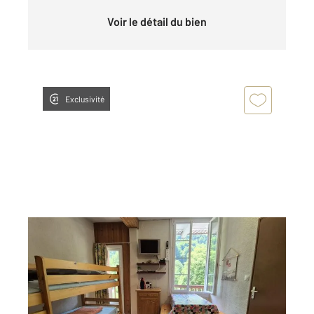
Voir le détail du bien
Exclusivité
CAUTERETS 65
2
22,35 m
, 1 pièce
Ref : 3702
Appartement F1 à vendre
76 300 €