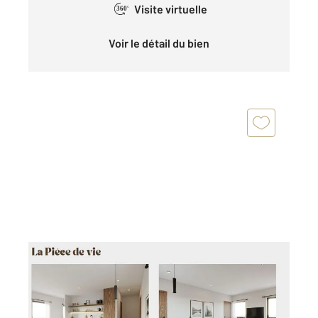
Visite virtuelle
360°
Voir le détail du bien
CAUTERETS 65
2
59,01 m
, 3 pièces
Ref : 4319
Appartement à vendre