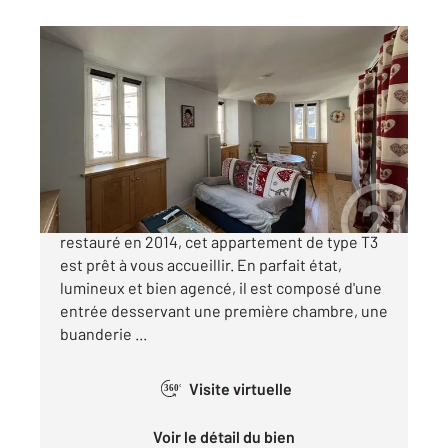
CAUTERETS 65
2
52,09 m
, 3 pièces
Ref : 4030
Appartement F3 à vendre
259 700 €
AU COEUR DU VILLAGE, dans un bel immeuble
restauré en 2014, cet appartement de type T3
est prêt à vous accueillir. En parfait état,
lumineux et bien agencé, il est composé d'une
entrée desservant une première chambre, une
buanderie ...
Visite virtuelle
360°
Voir le détail du bien