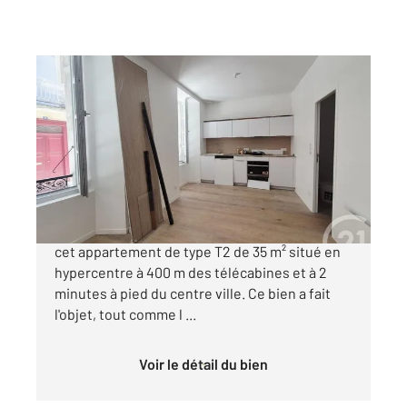
CAUTERETS 65
2
34,98 m
, 2 pièces
Ref : 4297
Appartement F2 à vendre
163 968 €
RENOVATION RECENTE ET DE QUALITE pour
cet appartement de type T2 de 35 m² situé en
hypercentre à 400 m des télécabines et à 2
minutes à pied du centre ville. Ce bien a fait
l'objet, tout comme l ...
Voir le détail du bien