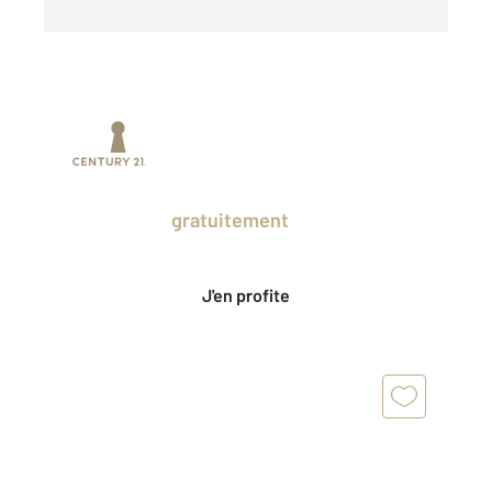
Prenez un temps d'avance sur le marché
en profitant
gratuitement
des Ventes
Privées CENTURY 21.
J'en profite