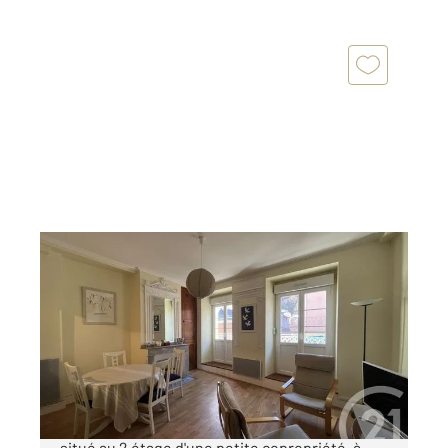
CAUTERETS 65
2
53,14 m
, 3 pièces
Ref : 4262
Appartement à vendre
201 400 €
Venez découvrir cet appartement traversant
situé au 2 étage d'une petite copropriété, à