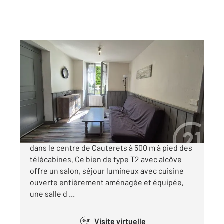
CAUTERETS 65
2
39,58 m
, 2 pièces
Ref : 4023
Appartement F2 à vendre
139 100 €
A DECOUVRIR ce charmant appartement situé
dans le centre de Cauterets à 500 m à pied des
télécabines. Ce bien de type T2 avec alcôve
offre un salon, séjour lumineux avec cuisine
ouverte entièrement aménagée et équipée,
une salle d ...
Visite virtuelle
360°