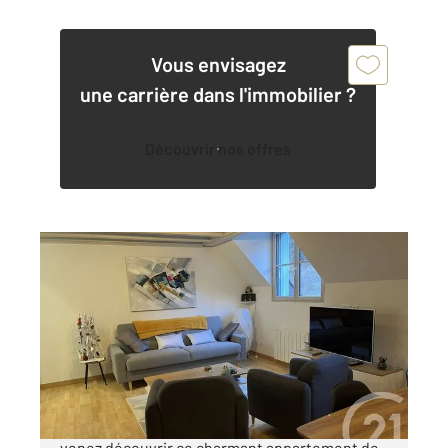
Vous envisagez
une carrière dans l'immobilier ?
Découvrir nos offres
CAUTERETS 65
2
52,17 m
, 3 pièces
Ref : 4278
Appartement à vendre
225 750 €
Situé dans une copropriété récente de 2009,
venez découvrir ce charmant appartement de