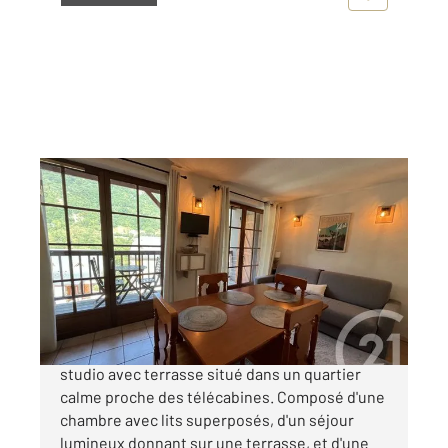
CAUTERETS 65
2
27,90 m
, 2 pièces
Ref : 4396
Appartement à vendre
118 250 €
EXCEPTIONNEL! Venez découvrir ce charmant
studio avec terrasse situé dans un quartier
calme proche des télécabines. Composé d'une
chambre avec lits superposés, d'un séjour
lumineux donnant sur une terrasse, et d'une