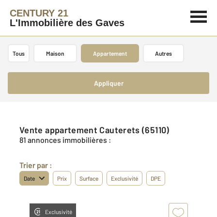
CENTURY 21
L'Immobilière des Gaves
Tous
Maison
Appartement
Autres
Appliquer
Vente appartement Cauterets (65110)
81 annonces immobilières :
Trier par :
Date
Prix
Surface
Exclusivité
DPE
Exclusivité