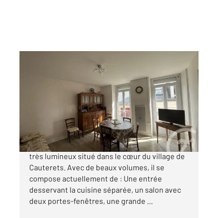
CAUTERETS 65
2
43,97 m
, 2 pièces
Ref : 4344
Appartement F2 à vendre
129 000 €
UN BEAU POTENTIEL, pour ce T2 traversant et
très lumineux situé dans le cœur du village de
Cauterets. Avec de beaux volumes, il se
compose actuellement de : Une entrée
desservant la cuisine séparée, un salon avec
deux portes-fenêtres, une grande ...