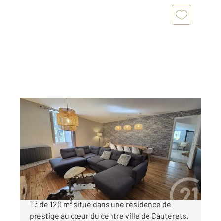
CAUTERETS 65
2
120,41 m
, 3 pièces
Ref : 4206
Appartement F3 à vendre
353 850 €
COUP DE COEUR pour cet appartement de type
T3 de 120 m² situé dans une résidence de
prestige au cœur du centre ville de Cauterets.