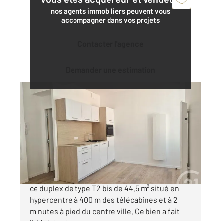
nos agents immobiliers peuvent vous
accompagner dans vos projets
Contacter l'agence
Demander une estimation
CAUTERETS 65
2
42,81 m
, 2 pièces
Ref : 4299
Appartement à vendre
217 516 €
RENOVATION RECENTE ET DE QUALITE pour
ce duplex de type T2 bis de 44.5 m² situé en
hypercentre à 400 m des télécabines et à 2
minutes à pied du centre ville. Ce bien a fait