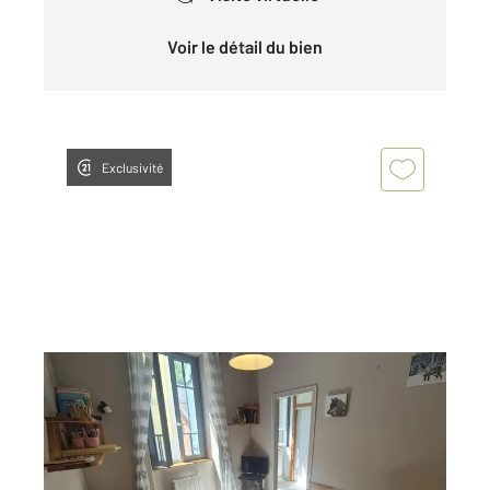
Voir le détail du bien
Exclusivité
CAUTERETS 65
2
35,85 m
, 3 pièces
Ref : 4363
Appartement F3 à vendre