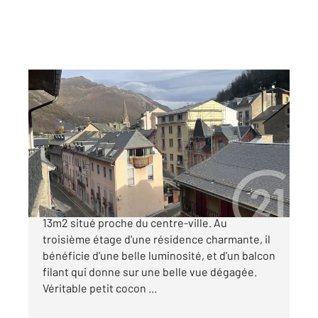
CAUTERETS 65
2
13,27 m
, 1 pièce
Ref : 3338
Appartement Studio à vendre
50 000 €
Venez découvrir ce charmant studio d'environ
13m2 situé proche du centre-ville. Au
troisième étage d'une résidence charmante, il
bénéficie d'une belle luminosité, et d'un balcon
filant qui donne sur une belle vue dégagée.
Véritable petit cocon ...