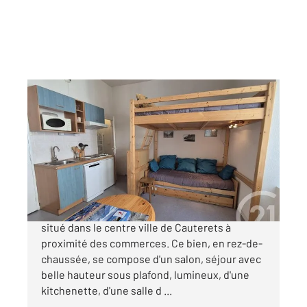
CAUTERETS 65
2
16,58 m
, 1 pièce
Ref : 4139
Appartement Studio à vendre
80 000 €
A DECOUVRIR appartement de type studio
situé dans le centre ville de Cauterets à
proximité des commerces. Ce bien, en rez-de-
chaussée, se compose d'un salon, séjour avec
belle hauteur sous plafond, lumineux, d'une
kitchenette, d'une salle d ...