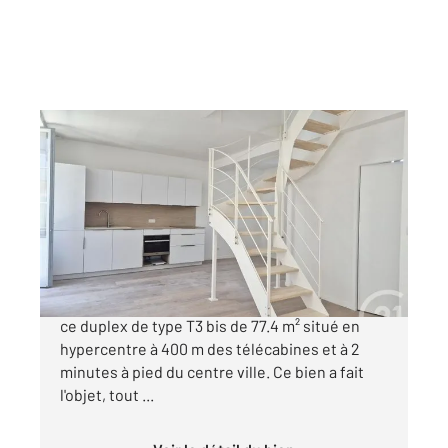
CAUTERETS 65
2
74 m
, 4 pièces
Ref : 4300
Appartement à vendre
378 331 €
RENOVATION RECENTE ET DE QUALITE pour
ce duplex de type T3 bis de 77.4 m² situé en
hypercentre à 400 m des télécabines et à 2
minutes à pied du centre ville. Ce bien a fait
l'objet, tout ...